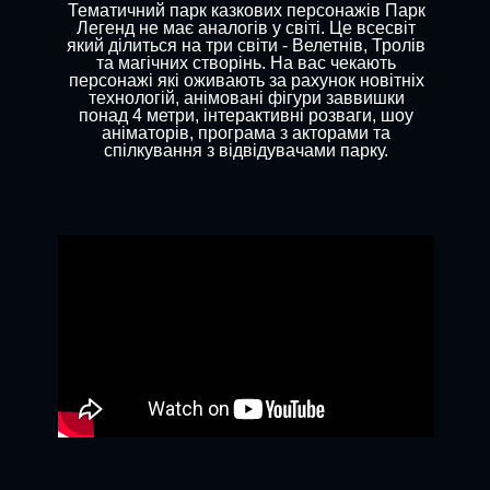
Тематичний парк казкових персонажів Парк
Легенд не має аналогів у світі. Це всесвіт
який ділиться на три світи - Велетнів, Тролів
та магічних створінь. На вас чекають
персонажі які оживають за рахунок новітніх
технологій, анімовані фігури заввишки
понад 4 метри, інтерактивні розваги, шоу
аніматорів, програма з акторами та
спілкування з відвідувачами парку.