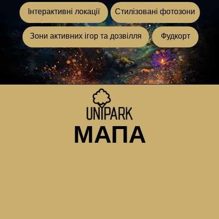
Інтерактивні локації
Стилізовані фотозони
Зони активних ігор та дозвілля
Фудкорт
МАПА